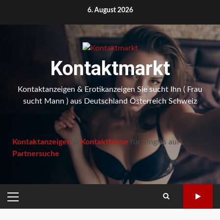
Skip
6. August 2026
to
content
Kontaktmarkt
Kontaktanzeigen & Erotikanzeigen Sie sucht Ihn ( Frau
sucht Mann ) aus Deutschland Österreich Schweiz
Kontaktanzeigen
&
Kontaktbörse
für Singles auf
Partnersuche
PRIMARY
MENU