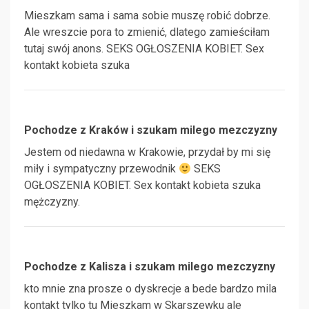
Mieszkam sama i sama sobie muszę robić dobrze.
Ale wreszcie pora to zmienić, dlatego zamieściłam
tutaj swój anons. SEKS OGŁOSZENIA KOBIET. Sex
kontakt kobieta szuka
Pochodze z Kraków i szukam milego mezczyzny
Jestem od niedawna w Krakowie, przydał by mi się
miły i sympatyczny przewodnik
SEKS
OGŁOSZENIA KOBIET. Sex kontakt kobieta szuka
mężczyzny.
Pochodze z Kalisza i szukam milego mezczyzny
kto mnie zna prosze o dyskrecje a bede bardzo mila
kontakt tylko tu Mieszkam w Skarszewku ale