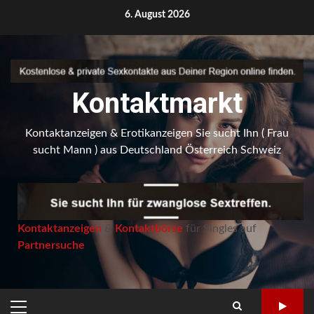
Skip
6. August 2026
to
content
Kontaktmarkt
Kontaktanzeigen & Erotikanzeigen Sie sucht Ihn ( Frau
sucht Mann ) aus Deutschland Österreich Schweiz
Kontaktanzeigen
&
Kontaktbörse
für Singles auf
Partnersuche
PRIMARY