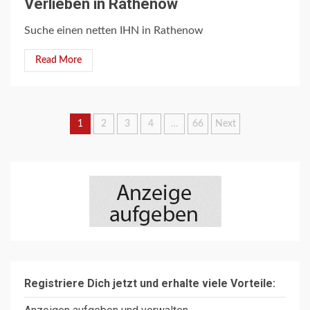
Verlieben in Rathenow
Suche einen netten IHN in Rathenow
Read More
Seitennummerierung
1
2
3
4
…
66
Next
der
Beiträge
Registriere Dich jetzt und erhalte viele Vorteile: