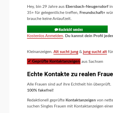
Hey, bin 29 Jahre aus
Ebersbach-Neugersdorf
i
35+ für gelegentliche treffen,
Freundschaft+
würd
brauche keine Anlaufzeit.
Kostenlos Anmelden
.
Du kannst dein Profil jede
Kleinanzeigen.
Alt sucht jung
&
jung sucht alt
fü
✓ Geprüfte Kontaktanzeigen
aus Sachsen
Echte Kontakte zu realen Frau
Alle Frauen sind auf ihre Echtheit hin überprüft.
100% fakefrei!
Redaktionell geprüfte
Kontaktanzeigen
von nette
suchen Singles Frauen mit Kontaktanzeigen eine