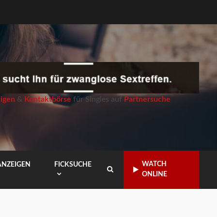
igen
&
Kontaktbörse
für Singles auf
Partnersuche
WATCH
ANZEIGEN
FICKSUCHE
ONLINE