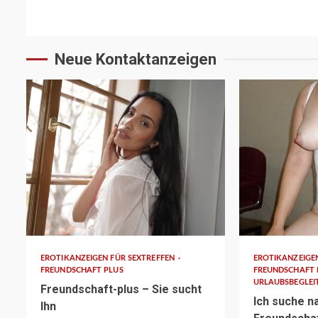
Reading
Neue Kontaktanzeigen
3 min read
1 min read
EROTIKANZEIGEN FÜR SEXTREFFEN
EROTIKANZEIGE
FREUNDSCHAFT PLUS
FREUNDSCHAFT
URLAUBSBEGLEI
Freundschaft-plus – Sie sucht
Ich suche n
Ihn