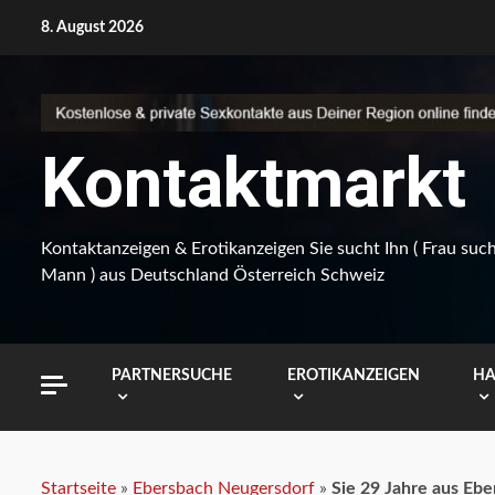
Skip
8. August 2026
to
content
Kontaktmarkt
Kontaktanzeigen & Erotikanzeigen Sie sucht Ihn ( Frau suc
Mann ) aus Deutschland Österreich Schweiz
PARTNERSUCHE
EROTIKANZEIGEN
HA
Startseite
»
Ebersbach Neugersdorf
»
Sie 29 Jahre aus Eb