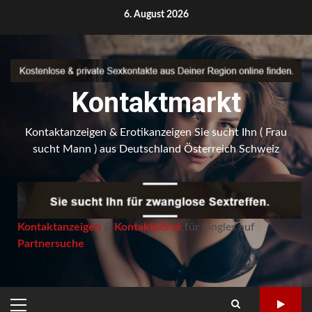
Skip
6. August 2026
to
content
Kontaktmarkt
Kontaktanzeigen & Erotikanzeigen Sie sucht Ihn ( Frau
sucht Mann ) aus Deutschland Österreich Schweiz
Kontaktanzeigen
&
Kontaktbörse
für Singles auf
Partnersuche
PRIMARY