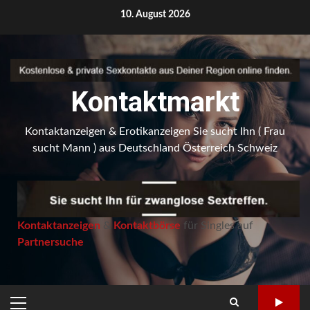
Skip
10. August 2026
to
content
Kontaktmarkt
Kontaktanzeigen & Erotikanzeigen Sie sucht Ihn ( Frau
sucht Mann ) aus Deutschland Österreich Schweiz
Kontaktanzeigen
&
Kontaktbörse
für Singles auf
Partnersuche
PRIMARY