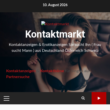
Skip
10. August 2026
to
content
Kontaktmarkt
Kontaktanzeigen & Erotikanzeigen Sie sucht Ihn ( Frau
sucht Mann ) aus Deutschland Österreich Schweiz
Kontaktanzeigen
&
Kontaktbörse
für Singles auf
Partnersuche
PRIMARY
MENU