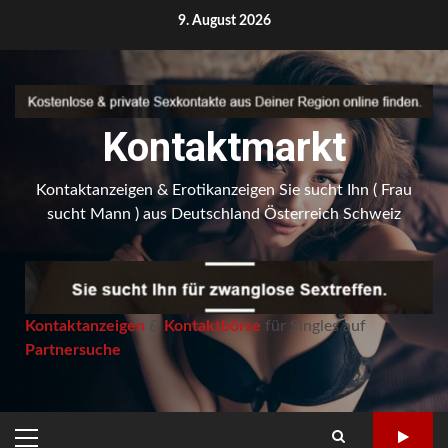
Skip
9. August 2026
to
content
Kontaktmarkt
Kontaktanzeigen & Erotikanzeigen Sie sucht Ihn ( Frau
sucht Mann ) aus Deutschland Österreich Schweiz
Kontaktanzeigen
&
Kontaktbörse
für Singles auf
Partnersuche
PRIMARY