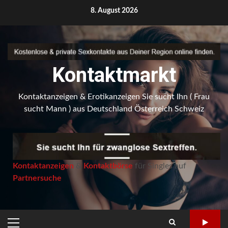
Skip
8. August 2026
to
content
Kontaktmarkt
Kontaktanzeigen & Erotikanzeigen Sie sucht Ihn ( Frau
sucht Mann ) aus Deutschland Österreich Schweiz
Kontaktanzeigen
&
Kontaktbörse
für Singles auf
Partnersuche
PRIMARY