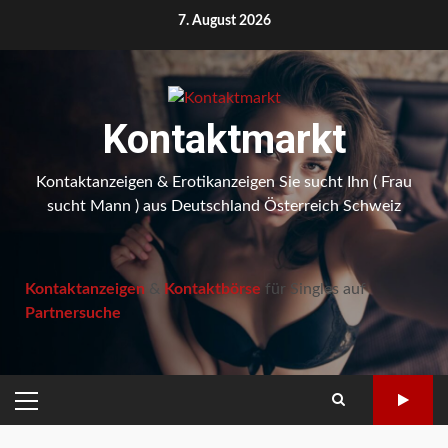
Skip
7. August 2026
to
content
Kontaktmarkt
Kontaktanzeigen & Erotikanzeigen Sie sucht Ihn ( Frau
sucht Mann ) aus Deutschland Österreich Schweiz
Kontaktanzeigen
&
Kontaktbörse
für Singles auf
Partnersuche
PRIMARY
MENU