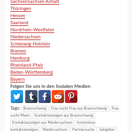
Sachsen
Sachsen Anhalt
Thüringen
Hessen
Saarland
Nordrhein-Westfalen
Niedersachsen
Schleswig-Holstein
Bremen
Hamburg
Rheinland-Pfalz
Baden-Württemberg
Bayern
Folgen Sie uns in den Sozialen Medien
Tags:
Braunschweig
Frau sucht Frau aus Braunschweig
Frau
sucht Mann
Kontaktanzeigen aus Braunschweig
Kontaktanzeigen aus Niedersachsen
kostenlose
kontaktanzeigen
Niedersachsen
Partnersuche
Salzgitter