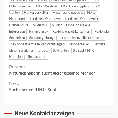
Sextreffen
FKK Urlaub
FKK Urlaub Reisepartner
FKK
Urlaubspartner
FKK Wandern
FKK-Campingplatz
FKK-
treffen
Freikörperkultur
Hausfreund gesucht
Hohen
Neuendorf
Landkreis Oberhavel
Landkreis Oberhavel in
Brandenburg
Nudismus
Nudist
Ohne-finanzielle-
interessen
Parkplatzsex
Regionale Erotikanzeigen
Regionale
Sextreffen
Saunabegleitung
sex ohne finanzielle interessen
Sex ohne finanzielle Verpflichtungen
Sexabenteuer
Sexdate
ohne finanzielles Interesse
Sextreffen
Sie sucht FKK
Kontakte
Sie sucht Ihn
Continue
Previous:
Naturliebhaberin sucht gleichgesinnte Männer
Reading
Next:
Suche netten IHN in Suhl
Neue Kontaktanzeigen