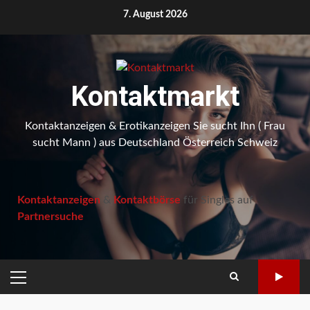
Skip
7. August 2026
to
content
Kontaktmarkt
Kontaktanzeigen & Erotikanzeigen Sie sucht Ihn ( Frau
sucht Mann ) aus Deutschland Österreich Schweiz
Kontaktanzeigen
&
Kontaktbörse
für Singles auf
Partnersuche
PRIMARY
MENU